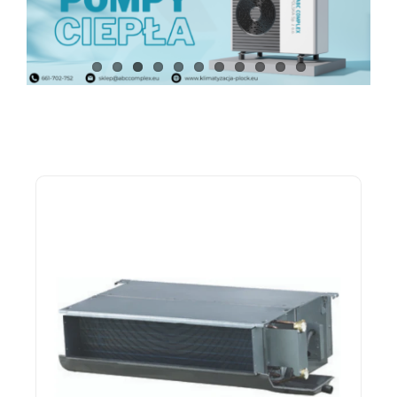
Automatyka
Komputery
Biuro
Urządzenia przenośne
Wentylacja