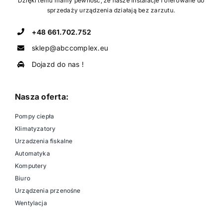
Dzięki temu mamy pewność, że nasze instalacje i oferowane do
sprzedaży urządzenia działają bez zarzutu.
+48 661.702.752
sklep@abccomplex.eu
Dojazd do nas !
Nasza oferta:
Pompy ciepła
Klimatyzatory
Urzadzenia fiskalne
Automatyka
Komputery
Biuro
Urządzenia przenośne
Wentylacja